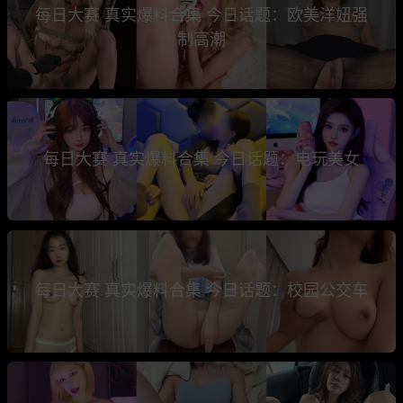
每日大赛 真实爆料合集 今日话题：欧美洋妞强
制高潮
每日大赛 真实爆料合集 今日话题：电玩美女
每日大赛 真实爆料合集 今日话题：校园公交车