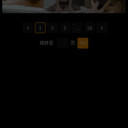
1
2
3
...
19
跳转至
页
GO