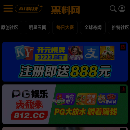
每日大赛 黑料合集 - 黑料网
每日大赛 每日更新黑料吃瓜爆料
原创社区
明星丑闻
每日大赛
全球奇闻
推特社区
热
热