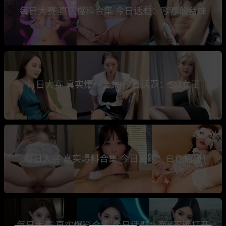
每日大赛 真实爆料合集 今日话题：嗲嗲的台妹
每日大赛 真实爆料合集 今日话题：SM女王
每日大赛 真实爆料合集 今日话题：白色情趣
每日大赛 真实爆料合集 今日话题：商K正确打开