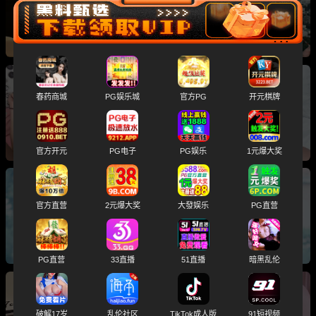
方式
春药商城
PG娱乐城
官方PG
开元棋牌
每日大赛 真实爆料合集 今日话题：掐脖强制爱
官方开元
PG电子
PG娱乐
1元爆大奖
官方直营
2元爆大奖
大發娱乐
PG直营
每日大赛 真实爆料合集 今日话题：韩国女主播
PG直营
33直播
51直播
暗黑乱伦
破解17岁
乱伦社区
TikTok成人版
91短视频