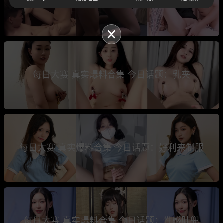
每日大赛 真实爆料合集 今日话题：律所精英
每日大赛 真实爆料合集 今日话题：乳夹
每日大赛 真实爆料合集 今日话题：好利来制服
每日大赛 真实爆料合集 今日话题：性感肚兜